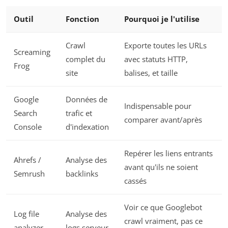
Outil
Fonction
Pourquoi je l'utilise
Crawl
Exporte toutes les URLs
Screaming
complet du
avec statuts HTTP,
Frog
site
balises, et taille
Google
Données de
Indispensable pour
Search
trafic et
comparer avant/après
Console
d'indexation
Repérer les liens entrants
Ahrefs /
Analyse des
avant qu'ils ne soient
Semrush
backlinks
cassés
Voir ce que Googlebot
Log file
Analyse des
crawl vraiment, pas ce
analyzer
logs serveur