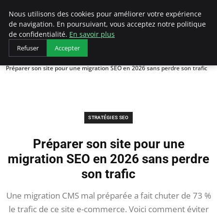
Squantin
Nous utilisons des cookies pour améliorer votre expérience
de navigation. En poursuivant, vous acceptez notre politique
de confidentialité.
En savoir plus
Refuser
Accepter
Accueil
Stratégies SEO
Préparer son site pour une migration SEO en 2026 sans perdre son trafic
STRATÉGIES SEO
Préparer son site pour une
migration SEO en 2026 sans perdre
son trafic
Une migration CMS mal préparée a fait chuter de 73 %
le trafic de ce site e-commerce. Voici comment éviter